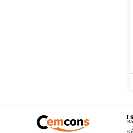
Li
Bả
Điề